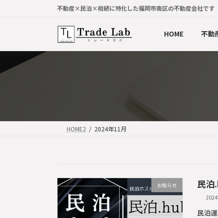
コ
ナ
不動産×民泊×相続に特化した福岡市南区の不動産会社です
ン
ビ
テ
ゲ
HOME
不動
ン
ー
ツ
シ
へ
ョ
ス
ン
キ
に
ッ
移
プ
動
HOME2
2024年11月
民泊.
お知らせ
202
民泊運