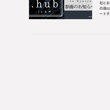
社とお
の遠山
ートす